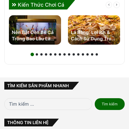
Kiến Thức Chơi Cá
Nên Bật Đèn Bể Cá
Lá Bàng: Lợi ích &
Trong Bao Lâu Là
Cách Sử Dụng Trong
Đủ? Bí Quyết Tối Ưu
Bể Cá
Cho Người Nuôi Cá
Cảnh
TÌM KIẾM SẢN PHẨM NHANH
Tìm
kiếm
cho:
THÔNG TIN LIÊN HỆ