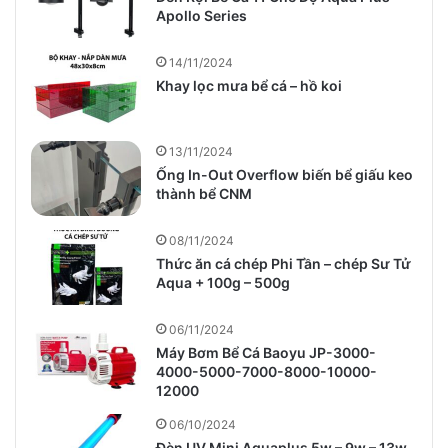
Apollo Series
14/11/2024
Khay lọc mưa bể cá – hồ koi
13/11/2024
Ống In-Out Overflow biến bể giấu keo
thành bể CNM
08/11/2024
Thức ăn cá chép Phi Tần – chép Sư Tử
Aqua + 100g – 500g
06/11/2024
Máy Bơm Bể Cá Baoyu JP-3000-
4000-5000-7000-8000-10000-
12000
06/10/2024
Đèn UV Mini Aquaplus 5w – 9w – 13w