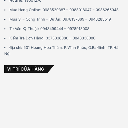
Hotline: 19001276
Mua Hàng Online: 0983520387 – 0988018047 – 0986265948
Mua Sỉ – Công Trình – Dự Án: 0978137069 – 0946285519
Tư Vấn Kỹ Thuật: 0943499444 – 0978918008
Kiểm Tra Đơn Hàng: 0373338080 – 0843338080
Địa chỉ: 531 Hoàng Hoa Thám, P.Vĩnh Phúc, Q.Ba Đình, TP.Hà
Nội
VỊ TRÍ CỬA HÀNG