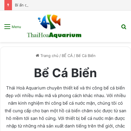
Bí ẩn cá Flame Tetra – “Vũ công samba” đến từ Brazil!
T
Menu
k
s
p
Trang chủ
/
BỂ CÁ
/
Bể Cá Biển
Bể Cá Biển
Thái Hoà Aquarium chuyên thiết kế và thi công bể cá biển
đẹp với nhiều mẫu mã và phong cách khác nhau. Với nhiều
năm kinh nghiệm thi công bể cá nước mặn, chúng tôi có
thể cung cấp cho bạn một hồ cá biển chăm sóc được từ san
hô mềm tới san hô cứng. Với thiết bị bể cá nước mặn được
nhập từ những nhà sản xuất danh tiếng trên thế giới, chắc