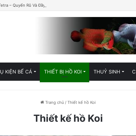
Tetra – Quyến Rũ Và Đầy Lôi Cuốn
Ụ KIỆN BỂ CÁ
THIẾT BỊ HỒ KOI
THUỶ SINH
C
Trang chủ
/
Thiết kế hồ Koi
Thiết kế hồ Koi