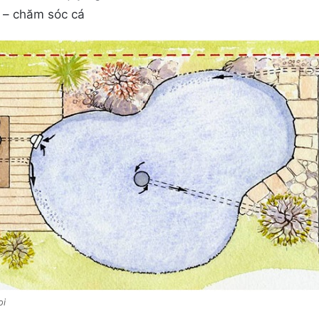
á – chăm sóc cá
oi