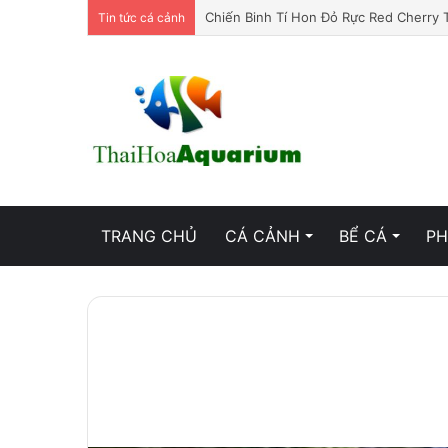
Chiến Binh Tí Hon Đỏ Rực Red Cherry 
Tin tức cá cảnh
TRANG CHỦ
CÁ CẢNH
BỂ CÁ
PH