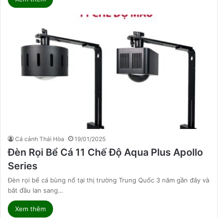
Cá cảnh Thái Hòa
19/01/2025
Đèn Rọi Bể Cá 11 Chế Độ Aqua Plus Apollo
Series
Đèn rọi bể cá bùng nổ tại thị trường Trung Quốc 3 năm gần đây và
bắt đầu lan sang…
Xem thêm