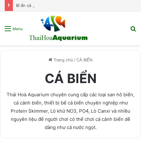
Bí ẩn cá Flame Tetra – “Vũ công samba” đến từ Brazil!
T
Menu
k
s
p
Trang chủ
/
CÁ BIỂN
CÁ BIỂN
Thái Hoà Aquarium chuyên cung cấp các loại san hô biển,
cá cảnh biển, thiết bị bể cá biển chuyên nghiệp như
Protein Skimmer, Lò khử NO3, PO4, Lò Canxi và nhiều
nguyên liệu để người chơi có thể chơi cá cảnh biển dễ
dàng như cá nước ngọt.