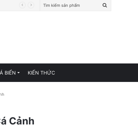
Tìm
kiếm
sản
phẩm
Á BIỂN
KIẾN THỨC
nh
Cá Cảnh