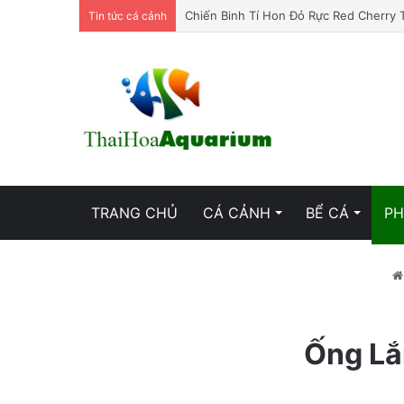
Chiến Binh Tí Hon Đỏ Rực Red Cherry 
Tin tức cá cảnh
TRANG CHỦ
CÁ CẢNH
BỂ CÁ
PH
Ống Lắ