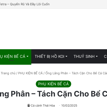
Tetra – Quyến Rũ Và Đầy Lôi Cuốn
Ụ KIỆN BỂ CÁ
THIẾT BỊ HỒ KOI
THUỶ SINH
C
Trang chủ
/
PHỤ KIỆN BỂ CÁ
/
Ống Lắng Phân – Tách Cặn Cho Bể Cá Cả
PHỤ KIỆN BỂ CÁ
ng Phân – Tách Cặn Cho Bể 
Cá cảnh Thái Hòa
10/02/2025