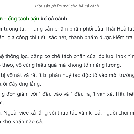
Một sản phẩm mới cho bể cá cảnh
n – ống tách cặn
bể cá cảnh
hẩm tương tự, nhưng sản phẩm phân phối của Thái Hoà lu
o, gia công chi tiết, sắc nét, thành phẩm được kiểm tr
ệ thống lọc, bằng cơ chế tách phân của lớp lưới Inox hì
p theo, vô cùng hiệu quả mà không tốn năng lượng.
ị vỡ nát và rất ít bị phân huỷ tạo độc tố vào môi trườn
ưới đáy ống lắng.
g đơn giản, với 1 đầu vào và 1 đầu ra, 1 van xả. Hầu hế
m.
g. Ngoài việc xả lắng với thao tác vặn khoá, người chơi 
p khó khăn nào cả.