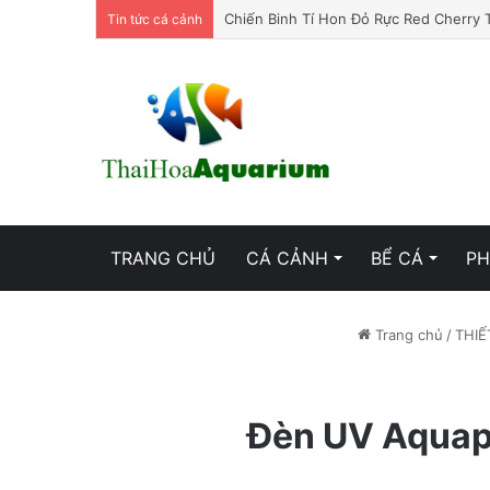
Chiến Binh Tí Hon Đỏ Rực Red Cherry 
Tin tức cá cảnh
TRANG CHỦ
CÁ CẢNH
BỂ CÁ
PH
Trang chủ
/
THIẾ
Đèn UV Aquapl