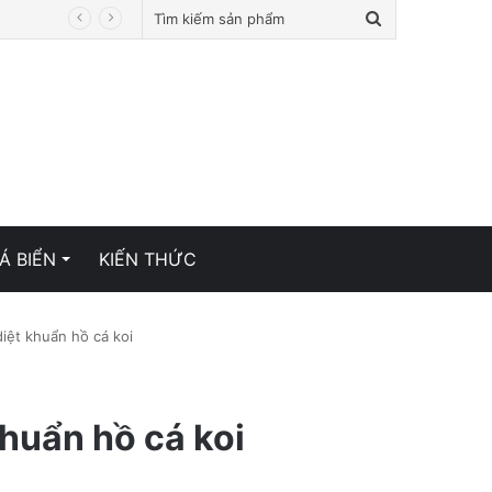
Tìm
kiếm
sản
phẩm
Á BIỂN
KIẾN THỨC
iệt khuẩn hồ cá koi
huẩn hồ cá koi