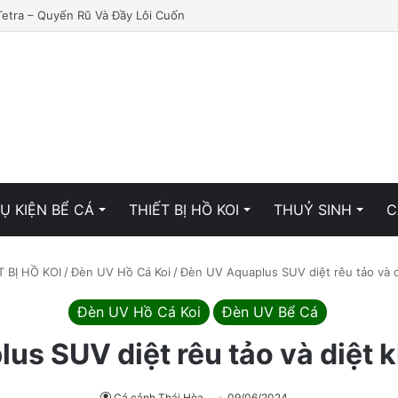
Tetra – Quyến Rũ Và Đầy Lôi Cuốn
Ụ KIỆN BỂ CÁ
THIẾT BỊ HỒ KOI
THUỶ SINH
C
T BỊ HỒ KOI
/
Đèn UV Hồ Cá Koi
/
Đèn UV Aquaplus SUV diệt rêu tảo và d
Đèn UV Hồ Cá Koi
Đèn UV Bể Cá
us SUV diệt rêu tảo và diệt k
Cá cảnh Thái Hòa
09/06/2024