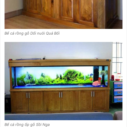
Bể cá rồng gỗ Dổi nuôi Quá Bối
Bể cá rồng ốp gỗ Sồi Nga