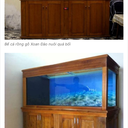
Bể cá rồng gỗ Xoan Đào nuôi quá bối