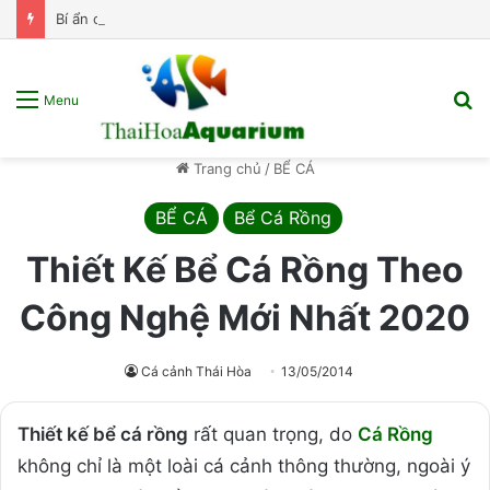
Bí ẩn cá Flame Tetra – “Vũ công samba” đến từ Brazil!
T
Menu
k
s
Trang chủ
/
BỂ CÁ
p
BỂ CÁ
Bể Cá Rồng
Thiết Kế Bể Cá Rồng Theo
Công Nghệ Mới Nhất 2020
Cá cảnh Thái Hòa
13/05/2014
Thiết kế bể cá rồng
rất quan trọng, do
Cá Rồng
không chỉ là một loài cá cảnh thông thường, ngoài ý