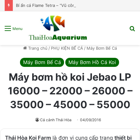
Bí ẩn cá Flame Tetra – “Vũ công samba” đến từ Brazil!
T
Menu
k
s
Trang chủ
/
PHỤ KIỆN BỂ CÁ
/
Máy Bơm Bể Cá
p
Máy Bơm Bể Cá
Máy Bơm Hồ Cá Koi
Máy bơm hồ koi Jebao LP
16000 – 22000 – 26000 –
35000 – 45000 – 55000
Cá cảnh Thái Hòa
04/09/2016
Thái Hòa Koi Farm
là đơn vị cung cấp trang
thiết bị