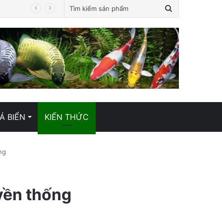
Tìm
kiếm
sản
phẩm
Á BIỂN
KIẾN THỨC
ng
uyền thống