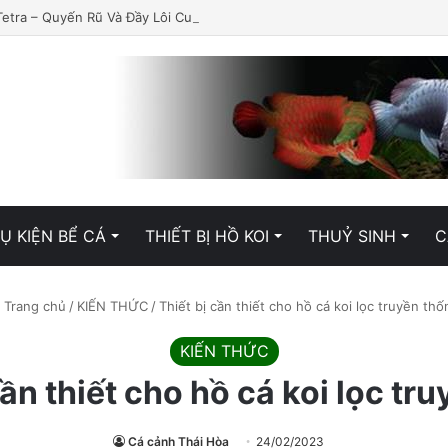
Tetra – Quyến Rũ Và Đầy Lôi Cuốn
Ụ KIỆN BỂ CÁ
THIẾT BỊ HỒ KOI
THUỶ SINH
C
Trang chủ
/
KIẾN THỨC
/
Thiết bị cần thiết cho hồ cá koi lọc truyền thố
KIẾN THỨC
cần thiết cho hồ cá koi lọc tr
Cá cảnh Thái Hòa
24/02/2023