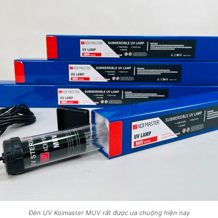
Đèn UV Koimaster MUV rất được ưa chuộng hiện nay