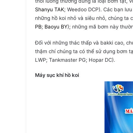
thổi luồng thường dùng là loại bơm tạt, vớ
Shanyu TAK
; Weedoo DCP). Các bạn lưu
những hồ koi nhỏ và siêu nhỏ, chúng ta 
PB
;
Baoyu BY
); những mã bơm này thườ
Đối với những thác thấp và bakki cao, ch
thậm chí chúng ta có thể sử dụng bơm tạ
LWP; Tankmaster PG; Hopar DC).
Máy sục khí hồ koi