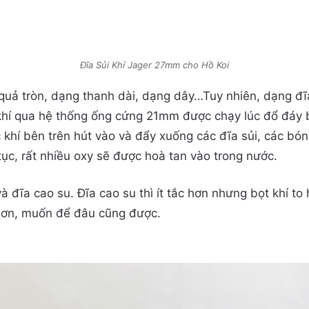
Đĩa Sủi Khí Jager 27mm cho Hồ Koi
quả tròn, dạng thanh dài, dạng dây…Tuy nhiên, dạng đĩa
ục khí qua hệ thống ống cứng 21mm được chạy lúc đổ đá
 khí bên trên hút vào và đẩy xuống các đĩa sủi, các bóng
n tục, rất nhiều oxy sẽ được hoà tan vào trong nước.
à đĩa cao su. Đĩa cao su thì ít tắc hơn nhưng bọt khí to
 hơn, muốn để đâu cũng được.