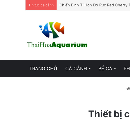
Chiến Binh Tí Hon Đỏ Rực Red Cherry 
Tin tức cá cảnh
TRANG CHỦ
CÁ CẢNH
BỂ CÁ
PH
Thiết bị 