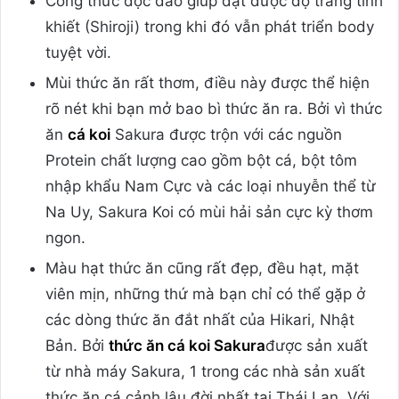
Công thức độc đáo giúp đạt được độ trắng tinh
khiết (Shiroji) trong khi đó vẫn phát triển body
tuyệt vời.
Mùi thức ăn rất thơm, điều này được thể hiện
rõ nét khi bạn mở bao bì thức ăn ra. Bởi vì thức
ăn
cá koi
Sakura được trộn với các nguồn
Protein chất lượng cao gồm bột cá, bột tôm
nhập khẩu Nam Cực và các loại nhuyễn thể từ
Na Uy, Sakura Koi có mùi hải sản cực kỳ thơm
ngon.
Màu hạt thức ăn cũng rất đẹp, đều hạt, mặt
viên mịn, những thứ mà bạn chỉ có thể gặp ở
các dòng thức ăn đắt nhất của Hikari, Nhật
Bản. Bởi
thức ăn cá koi Sakura
được sản xuất
từ nhà máy Sakura, 1 trong các nhà sản xuất
thức ăn cá cảnh lâu đời nhất tại Thái Lan. Với