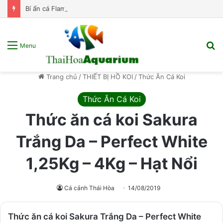
Bí ẩn cá Flame Tetra – “Vũ công samba” đến từ Brazil!
T
Menu
k
s
Trang chủ
/
THIẾT BỊ HỒ KOI
/
Thức Ăn Cá Koi
p
Thức Ăn Cá Koi
Thức ăn cá koi Sakura
Trắng Da – Perfect White
1,25Kg – 4Kg – Hạt Nổi
Cá cảnh Thái Hòa
14/08/2019
Thức ăn cá koi Sakura Trắng Da – Perfect White