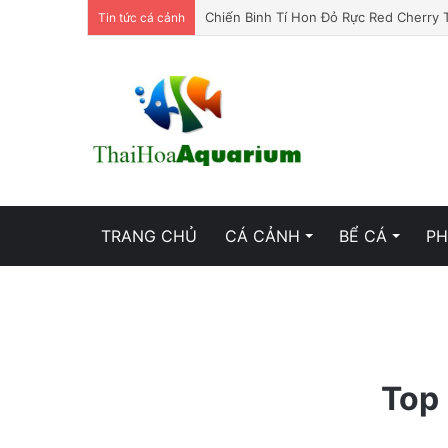
Chiến Binh Tí Hon Đỏ Rực Red Cherry 
Tin tức cá cảnh
TRANG CHỦ
CÁ CẢNH
BỂ CÁ
PH
Top 