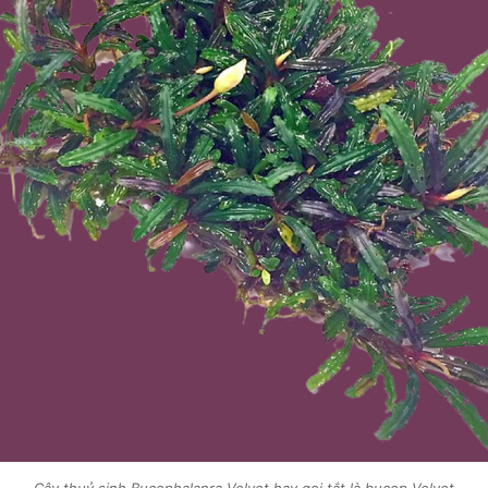
Cây thuỷ sinh Bucephalanra Velvet hay gọi tắt là bucep Velvet