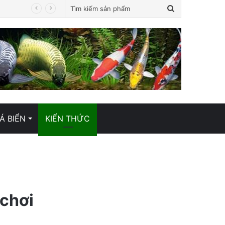
Tìm
kiếm
sản
phẩm
Á BIỂN
KIẾN THỨC
 chơi