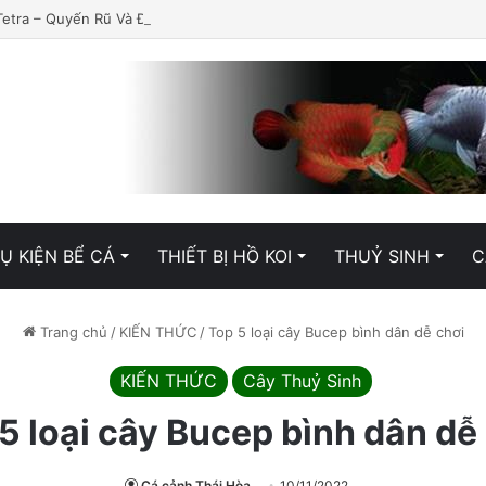
Tetra – Quyến Rũ Và Đầy Lôi Cuốn
Ụ KIỆN BỂ CÁ
THIẾT BỊ HỒ KOI
THUỶ SINH
C
Trang chủ
/
KIẾN THỨC
/
Top 5 loại cây Bucep bình dân dễ chơi
KIẾN THỨC
Cây Thuỷ Sinh
5 loại cây Bucep bình dân dễ
Cá cảnh Thái Hòa
10/11/2022