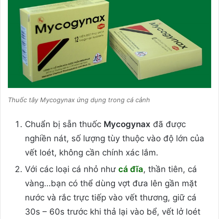
Thuốc tây Mycogynax ứng dụng trong cá cảnh
Chuẩn bị sẵn thuốc
Mycogynax
đã được
nghiền nát, số lượng tùy thuộc vào độ lớn của
vết loét, không cần chính xác lắm.
Với các loại cá nhỏ như
cá đĩa
, thần tiên, cá
vàng…bạn có thể dùng vợt đưa lên gần mặt
nước và rắc trực tiếp vào vết thương, giữ cá
30s – 60s trước khi thả lại vào bể, vết lở loét