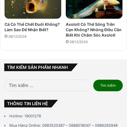
Cá Có Thể Chết Đuối Không?
Axolotl Có Thể Sống Trên
Làm Sao Để Nhận Biết?
Cạn Không? Những Điều Cần
Biết Khi Chăm Sóc Axolotl
28/12/2024
28/12/2024
TÌM KIẾM SẢN PHẨM NHANH
Tìm
kiếm
cho:
THÔNG TIN LIÊN HỆ
Hotline: 19001276
Mua Hàng Online: 0983520387 – 0988018047 – 0986265948