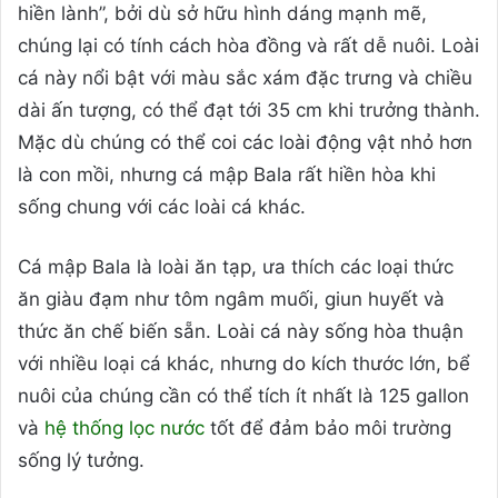
hiền lành”, bởi dù sở hữu hình dáng mạnh mẽ,
chúng lại có tính cách hòa đồng và rất dễ nuôi. Loài
cá này nổi bật với màu sắc xám đặc trưng và chiều
dài ấn tượng, có thể đạt tới 35 cm khi trưởng thành.
Mặc dù chúng có thể coi các loài động vật nhỏ hơn
là con mồi, nhưng cá mập Bala rất hiền hòa khi
sống chung với các loài cá khác.
Cá mập Bala là loài ăn tạp, ưa thích các loại thức
ăn giàu đạm như tôm ngâm muối, giun huyết và
thức ăn chế biến sẵn. Loài cá này sống hòa thuận
với nhiều loại cá khác, nhưng do kích thước lớn, bể
nuôi của chúng cần có thể tích ít nhất là 125 gallon
và
hệ thống lọc nước
tốt để đảm bảo môi trường
sống lý tưởng.