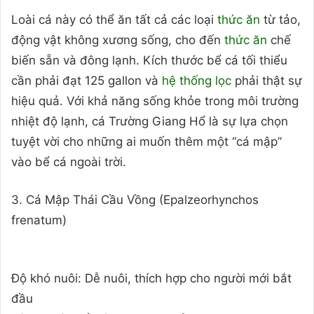
Loài cá này có thể ăn tất cả các loại
thức ăn
từ tảo,
động vật không xương sống, cho đến
thức ăn
chế
biến sẵn và đông lạnh. Kích thước bể cá tối thiểu
cần phải đạt 125 gallon và
hệ thống lọc
phải thật sự
hiệu quả. Với khả năng sống khỏe trong môi trường
nhiệt độ lạnh, cá Trường Giang Hổ là sự lựa chọn
tuyệt vời cho những ai muốn thêm một “cá mập”
vào bể cá ngoài trời.
3. Cá Mập Thái Cầu Vồng (Epalzeorhynchos
frenatum)
Độ khó nuôi: Dễ nuôi, thích hợp cho người mới bắt
đầu