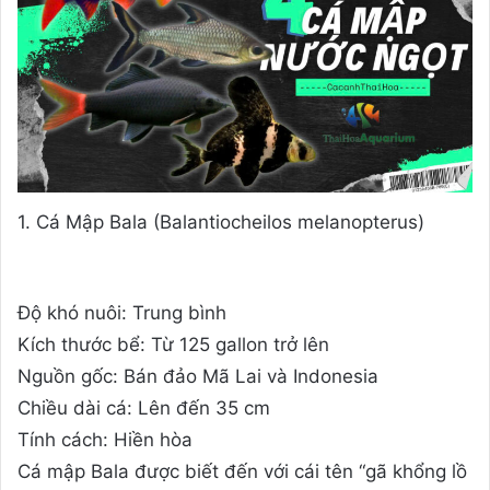
1. Cá Mập Bala (Balantiocheilos melanopterus)
Độ khó nuôi: Trung bình
Kích thước bể: Từ 125 gallon trở lên
Nguồn gốc: Bán đảo Mã Lai và Indonesia
Chiều dài cá: Lên đến 35 cm
Tính cách: Hiền hòa
Cá mập Bala được biết đến với cái tên “gã khổng lồ