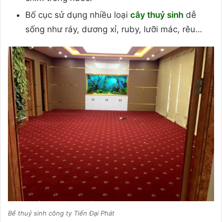
Bố cục sử dụng nhiều loại
cây thuỷ sinh
dễ
sống như ráy, dương xỉ, ruby, lưỡi mác, rêu…
Bể thuỷ sinh công ty Tiến Đại Phát