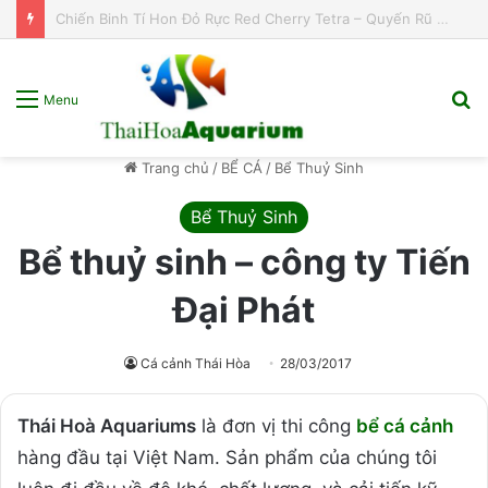
Bí ẩn cá Flame Tetra – “Vũ công samba” đến từ Brazil!
T
Menu
k
s
Trang chủ
/
BỂ CÁ
/
Bể Thuỷ Sinh
p
Bể Thuỷ Sinh
Bể thuỷ sinh – công ty Tiến
Đại Phát
Cá cảnh Thái Hòa
28/03/2017
Thái Hoà Aquariums
là đơn vị thi công
bể cá cảnh
hàng đầu tại Việt Nam. Sản phẩm của chúng tôi