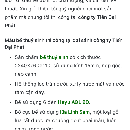
luôn đi đầu về độ khó, chất lượng, và cải tiến kỹ
thuật. Xin giới thiệu tới quý người chơi một sản
phẩm mà chúng tôi thi công tại
công ty Tiến Đại
Phát
.
Mẫu bể thuỷ sinh thi công tại đại sảnh công ty Tiến
Đại Phát
Sản phẩm
bể thuỷ sinh
có kích thước
2240x760x110, sử dụng kính 15mm, nẹp góc,
nẹp cạnh.
Hệ thống lọc tràn dưới, xử lý nước mặt và nước
tầm cận đáy.
Bể sử dụng 6 đèn
Heyu AQL 90
.
Bố cục bể sử dụng
lũa Linh Sam
, một loại gỗ
lũa rất được ưa chuộng do ít phai màu, luôn
chìm trong nước.