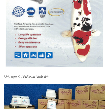
Máy sục Khí FujiMac Nhật Bản