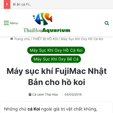
Bí ẩn cá Flame Tetra – “Vũ công samba” đến từ Brazil!
T
Menu
k
s
Trang chủ
/
THIẾT BỊ HỒ KOI
/
Máy Sục Khí Oxy Hồ Cá Koi
p
Máy Sục Khí Oxy Hồ Cá Koi
Máy Sục Khí Oxy Bể Cá
Máy sục khí FujiMac Nhật
Bản cho hồ koi
Cá cảnh Thái Hòa
04/05/2016
Những chú
cá Koi
ngoài giá trị vật chất khủng,